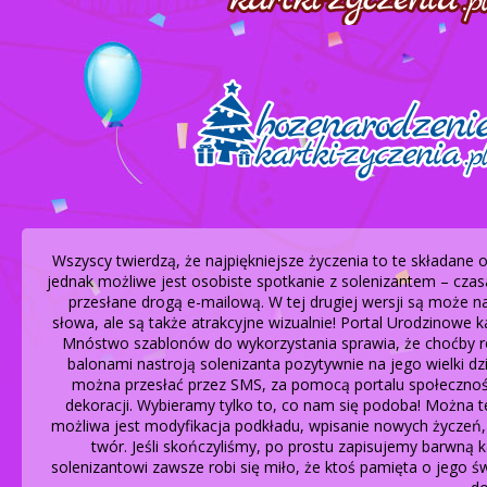
Wszyscy twierdzą, że najpiękniejsze życzenia to te składane 
jednak możliwe jest osobiste spotkanie z solenizantem – czasa
przesłane drogą e-mailową. W tej drugiej wersji są może 
słowa, ale są także atrakcyjne wizualnie! Portal Urodzinowe k
Mnóstwo szablonów do wykorzystania sprawia, że choćby rok
balonami nastroją solenizanta pozytywnie na jego wielki d
można przesłać przez SMS, za pomocą portalu społecznośc
dekoracji. Wybieramy tylko to, co nam się podoba! Można t
możliwa jest modyfikacja podkładu, wpisanie nowych życzeń,
twór. Jeśli skończyliśmy, po prostu zapisujemy barwną k
solenizantowi zawsze robi się miło, że ktoś pamięta o jego ś