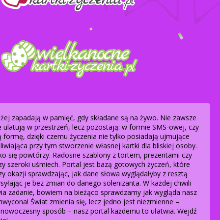
dłużej zapadają w pamięć, gdy składane są na żywo. Nie zawsze
e ulatują w przestrzeń, lecz pozostają: w formie SMS-owej, czy
formę, dzięki czemu życzenia nie tylko posiadają ujmujące
wiająca przy tym stworzenie własnej kartki dla bliskiej osoby.
ko się powtórzy. Radosne szablony z tortem, prezentami czy
y szeroki uśmiech. Portal jest bazą gotowych życzeń, które
 okazji sprawdzając, jak dane słowa wyglądałyby z resztą
yłając je bez zmian do danego solenizanta. W każdej chwili
twia zadanie, bowiem na bieżąco sprawdzamy jak wygląda nasz
hwycona! Świat zmienia się, lecz jedno jest niezmienne –
ny, nowoczesny sposób – nasz portal każdemu to ułatwia. Wejdź