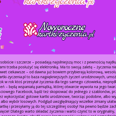
osobiście i szczerze – posiadają najsilniejszą moc i z pewnością naj
mi trzeba posłużyć się elektroniką. Ma to swoją zaletę – życzenia ni
nawet ciekawsze – od dawna już bowiem przybierają kolorową, wesołą 
artki-zyczenia.pl to baza najpiękniejszych życzeń urodzinowych, umożli
 w rok ktoś przesyłał życzenia dla tego samego człowieka, niepręd
zień – będą wspaniałą pamiątką, której otwarcie wywoła na jego twarz
iowego Facebook, bądź też skopiować do jednego z szablonów, przy
eż wykorzystać gotowe kartki urodzinowe, tworząc podobne, albo wys
 albo wybór losowych. Podgląd uwzględniający wszelkie zmiany uła
artkę i przesyłamy ją do tej szczególnej osoby! Na pewno będzie zac
więcie! Dlatego warto składać życzenia i warto czynić to w oryginal